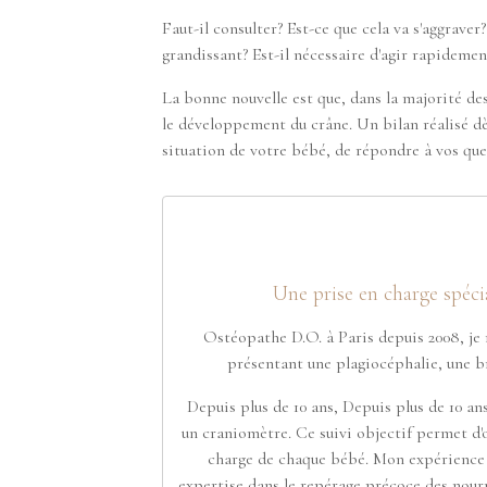
Faut-il consulter? Est-ce que cela va s'aggrave
grandissant? Est-il nécessaire d'agir rapidemen
La bonne nouvelle est que, dans la majorité d
le développement du crâne. Un bilan réalisé d
situation de votre bébé, de répondre à vos que
Une prise en charge spéci
Ostéopathe D.O. à Paris depuis 2008, je m
présentant une plagiocéphalie, une b
Depuis plus de 10 ans, Depuis plus de 10 an
un craniomètre. Ce suivi objectif permet d'o
charge de chaque bébé. Mon expérience d
expertise dans le repérage précoce des nour