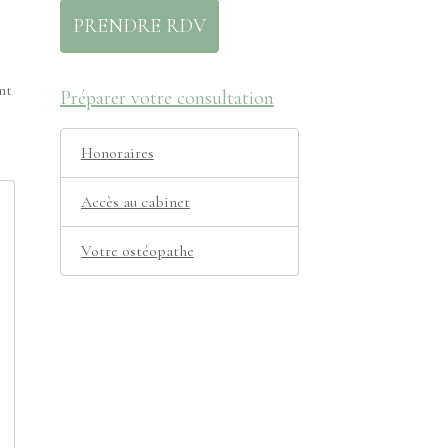
PRENDRE RDV
nt
Préparer votre consultation
Honoraires
Accès au cabinet
Votre ostéopathe
s