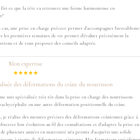
r? Est-ce que la tête va retrouver une forme harmonieuse en
t?
es cas, une prise en charge précoce permet d'accompagner favorableme
ès les premières semaines de vie permet d'évaluer précisément la
stions et de vous proposer des conseils adaptés.
Mon expertise
alisée des déformations du crâne du nourrisson
e suis spécialisée très tôt dans la prise en charge des nourrissons
rachycéphalie ou une autre déformation positionnelle du crâne.
s, je réalise des mesures précises des déformations crâniennes grâce à
bserver leur évolution au fil des consultations et d'adapter la prise en
e plusieurs années en maternité m'a permis d'acquérir une solide
rissons à risque de déformation crânienne. Mes formations spécifique