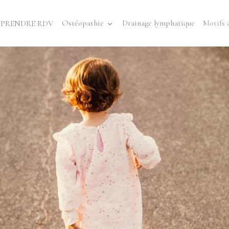
Ostéopathie
Drainage lymphatique
Motifs 
PRENDRE RDV