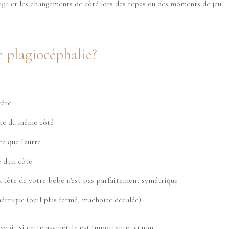
age
et les changements de côté lors des repas ou des moments de jeu.
 plagiocéphalie?
tête
ête du même côté
e que l'autre
 d'un côté
a tête de votre bébé n'est pas parfaitement symétrique
métrique (oeil plus fermé, machoire décalée)
 savoir si cette asymétrie est importante ou non.