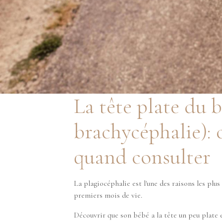
La tête plate du 
brachycéphalie): 
quand consulter
La plagiocéphalie est l'une des raisons les plu
premiers mois de vie.
Découvrir que son bébé a la tête un peu plate 