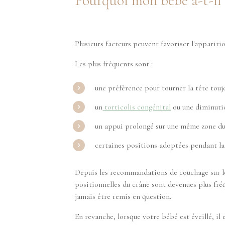
Pourquoi mon bébé a-t-il 
Plusieurs facteurs peuvent favoriser l'appariti
Les plus fréquents sont :
une préférence pour tourner la tête tou
un
torticolis congénital
ou une diminutio
un appui prolongé sur une même zone du
certaines positions adoptées pendant la
Depuis les recommandations de couchage sur le
positionnelles du crâne sont devenues plus fré
jamais être remis en question.
En revanche, lorsque votre bébé est éveillé, il 