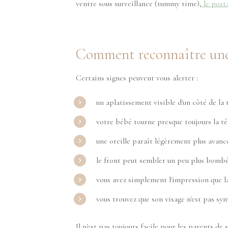
ventre sous surveillance (tummy time),
le port
Comment reconnaître une
Certains signes peuvent vous alerter :
un aplatissement visible d'un côté de la 
votre bébé tourne presque toujours la t
une oreille paraît légèrement plus avancé
le front peut sembler un peu plus bombé
vous avez simplement l'impression que l
vous trouvez que son visage n'est pas sy
Il n'est pas toujours facile pour les parents de