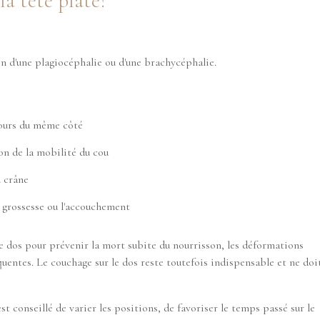
la tête plate?
on d'une plagiocéphalie ou d'une brachycéphalie.
jours du même côté
n de la mobilité du cou
 crâne
 grossesse ou l'accouchement
 dos pour prévenir la mort subite du nourrisson, les déformations
quentes. Le couchage sur le dos reste toutefois indispensable et ne doi
est conseillé de varier les positions, de favoriser le temps passé sur le