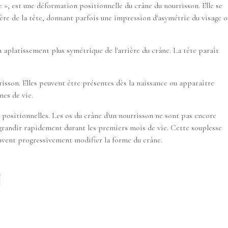
 », est une déformation positionnelle du crâne du nourrisson. Elle se
ière de la tête, donnant parfois une impression d'asymétrie du visage 
 aplatissement plus symétrique de l'arrière du crâne. La tête paraît
isson. Elles peuvent être présentes dès la naissance ou apparaître
es de vie.
t positionnelles. Les os du crâne d'un nourrisson ne sont pas encore
 grandir rapidement durant les premiers mois de vie. Cette souplesse
uvent progressivement modifier la forme du crâne.